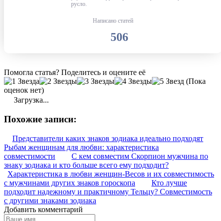
русло.
Написано статей
506
Помогла статья? Поделитесь и оцените её
(Пока
оценок нет)
Загрузка...
Похожие записи:
Представители каких знаков зодиака идеально подходят
Рыбам женщинам для любви: характеристика
совместимости
С кем совместим Скорпион мужчина по
знаку зодиака и кто больше всего ему подходит?
Характеристика в любви женщин-Весов и их совместимость
с мужчинами других знаков гороскопа
Кто лучше
подходит надежному и практичному Тельцу? Совместимость
с другими знаками зодиака
Добавить комментарий