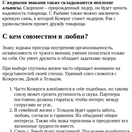
С водными знаками также складываются неплохие
альянсы.
Скорпион – прирожденный лидер, он будет ценить
надежность товарища. С Рыбами также можно заключить
крепкую связь, в которой Козерог станет лидером. Рак с
удовольствием примет дружбу товарища.
С кем совместим в любви?
Знаку зодиака присуща внутренняя организованность,
независимость от чужого мнения, умение полагаться только
на себя. Он умеет дружить и обладает задатками лидера.
При выборе спутника жизни часто обращает внимание на
представителей своей стихии. Удачный союз сложится с
Козерогом, Девой и Тельцом.
Часто Козероги влюбляются в себе подобных, но такому
союзу может грозить рутинность и скука. Партнеры
постоянно должны стараться, чтобы интерес между
супругами не угас.
В семейной жизни с Тельцом будет царить забота,
любовь, согласие и гармония. Их объединят общие
интересы. Также оба знака терпеливы и преодолеют все
жизненные трудности вместе.
Связь с Девой будет практичной. Последняя позаботится