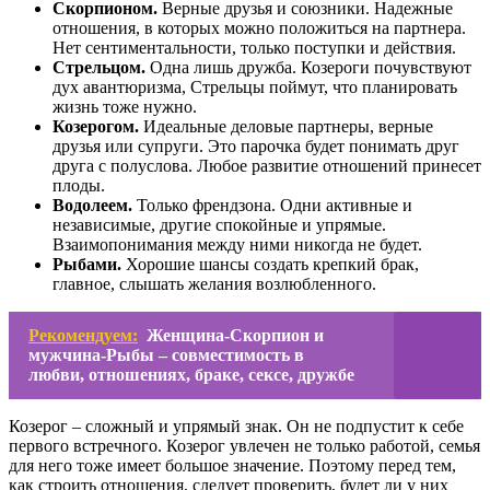
Скорпионом.
Верные друзья и союзники. Надежные
отношения, в которых можно положиться на партнера.
Нет сентиментальности, только поступки и действия.
Стрельцом.
Одна лишь дружба. Козероги почувствуют
дух авантюризма, Стрельцы поймут, что планировать
жизнь тоже нужно.
Козерогом.
Идеальные деловые партнеры, верные
друзья или супруги. Это парочка будет понимать друг
друга с полуслова. Любое развитие отношений принесет
плоды.
Водолеем.
Только френдзона. Одни активные и
независимые, другие спокойные и упрямые.
Взаимопонимания между ними никогда не будет.
Рыбами.
Хорошие шансы создать крепкий брак,
главное, слышать желания возлюбленного.
Рекомендуем:
Женщина-Скорпион и
мужчина-Рыбы – совместимость в
любви, отношениях, браке, сексе, дружбе
Козерог – сложный и упрямый знак. Он не подпустит к себе
первого встречного. Козерог увлечен не только работой, семья
для него тоже имеет большое значение. Поэтому перед тем,
как строить отношения, следует проверить, будет ли у них