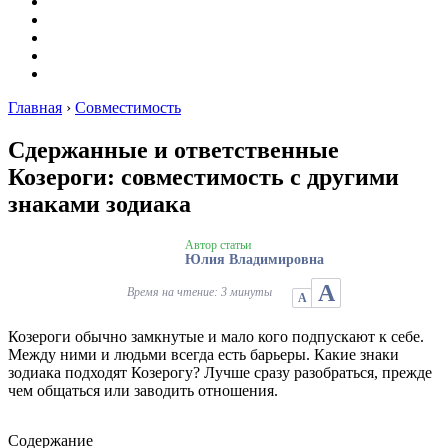
Японские
Планеты
Совместимость
Гороскопы
Лунные календари на декабрь 2021
Главная
›
Совместимость
Сдержанные и ответственные
Козероги: совместимость с другими
знаками зодиака
Автор статьи
Юлия Владимировна
А
Время на чтение: 3 минуты
А
Козероги обычно замкнутые и мало кого подпускают к себе.
Между ними и людьми всегда есть барьеры. Какие знаки
зодиака подходят Козерогу? Лучше сразу разобраться, прежде
чем общаться или заводить отношения.
Содержание