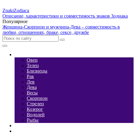
Znaki
Zodiaca
Описание, характеристики и совместимость знаков Зодиака
Популярное
Женщина-Скорпион и мужчина-Дева – совместимость в
любви, отношениях, браке, сексе, дружбе
Характеристика
Овен
Телец
Близнецы
Рак
Лев
Дева
Весы
Скорпион
Стрелец
Козерог
Водолей
Рыбы
Стихии
Камни