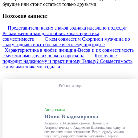
будущее или стоит остаться только друзьями.
Похожие записи:
Представители каких знаков зодиака идеально подходят
Рыбам женщинам для любви: характеристика
совместимости
С кем совместим Скорпион мужчина по
знаку зодиака и кто больше всего ему подходит?
Характеристика в любви женщин-Весов и их совместимость
с мужчинами других знаков гороскопа
Кто лучше
подходит надежному и практичному Тельцу? Совместимость
с другими знаками зодиака
Рейтинг автора
Автор статьи
Юлия Владимировна
Астролог с 14 летним стажем. Закончила
Астрологическую Академию Шестопалова, одну из
сильнейших школ астрологии. Верю: судьбу можно
улучшить, скорректировать, направить в верное