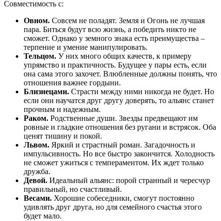
Совместимость с:
Овном.
Совсем не поладят. Земля и Огонь не лучшая
пара. Биться будут всю жизнь, а победить никто не
сможет. Однако у земного знака есть преимущества –
терпение и умение манипулировать.
Тельцом.
У них много общих качеств, к примеру
упрямство и практичность. Будущее у пары есть, если
она сама этого захочет. Влюбленные должны понять, что
отношения важнее гордыни.
Близнецами.
Страсти между ними никогда не будет. Но
если они научатся друг другу доверять, то альянс станет
прочным и надежным.
Раком.
Родственные души. Звезды предвещают им
ровные и гладкие отношения без ругани и встрясок. Оба
ценят тишину и покой.
Львом.
Яркий и страстный роман. Загадочность и
импульсивность. Но все быстро закончится. Холодность
не сможет ужиться с темпераментом. Их ждет только
дружба.
Девой.
Идеальный альянс: порой странный и чересчур
правильный, но счастливый.
Весами.
Хорошие собеседники, смогут постоянно
удивлять друг друга, но для семейного счастья этого
будет мало.