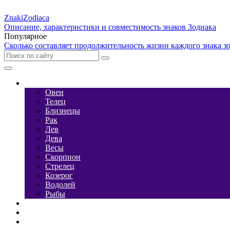
Znaki
Zodiaca
Описание, характеристики и совместимость знаков Зодиака
Популярное
Сколько составляет продолжительность жизни каждого знака зо
Характеристика
Овен
Телец
Близнецы
Рак
Лев
Дева
Весы
Скорпион
Стрелец
Козерог
Водолей
Рыбы
Стихии
Камни
Японские