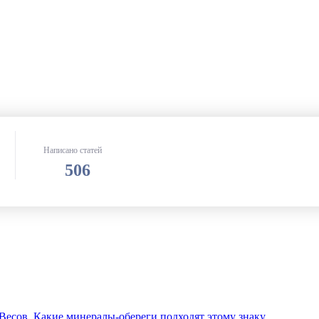
Написано статей
506
есов. Какие минералы-обереги подходят этому знаку