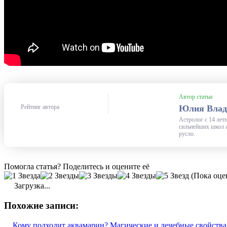
Автор статьи
Юлия Влад
Рейтинг автора
Астролог с 14 ле
сильнейших школ а
русло.
Помогла статья? Поделитесь и оцените её
(Пока оце
Загрузка...
Похожие записи:
Кому подходит аквамарин? Магические и лечебные свойства