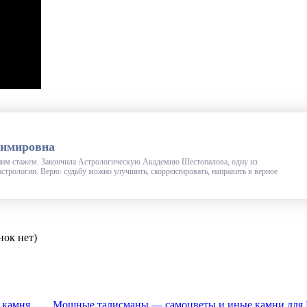
имировна
тним стажем. Закончила Астрологическую Академию Шестопалова, одну из
стрологии. Верю: судьбу можно улучшить, скорректировать, направить в верное
нок нет)
 камня
Мощные талисманы — самоцветы и иные камни для В