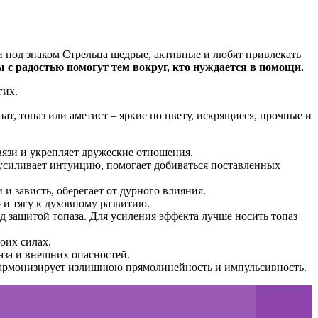
 под знаком Стрельца щедрые, активные и любят привлекать
 с радостью помогут тем вокруг, кто нуждается в помощи.
гих.
, топаз или аметист – яркие по цвету, искрящиеся, прочные и
вязи и укрепляет дружеские отношения.
 усиливает интуицию, помогает добиваться поставленных
и зависть, оберегает от дурного влияния.
 и тягу к духовному развитию.
д защитой топаза. Для усиления эффекта лучше носить топаз
оих силах.
аза и внешних опасностей.
 гармонизирует излишнюю прямолинейность и импульсивность.