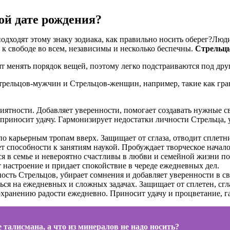
ой дате рождения?
Люди
я к свободе во всем, независимы и несколько беспечны.
Стрельцы
 менять порядок вещей, поэтому легко подстраиваются под дру
ельцов-мужчин и Стрельцов-женщин, например, такие как гранат
иятности. Добавляет уверенности, помогает создавать нужные с
 приносит удачу. Гармонизирует недостатки личности Стрельца,
о карьерным тропам вверх. Защищает от сглаза, отводит сплетни 
т способности к занятиям наукой. Пробуждает творческое начало
я в семье и невероятно счастливы в любви и семейной жизни по
т настроение и придает спокойствие в череде ежедневных дел.
ть Стрельцов, убирает сомнения и добавляет уверенности в св
ься на ежедневных и сложных задачах. Защищает от сплетен, сгл
сохранению радости ежедневно. Приносит удачу и процветание,
 талисмана, а что из минералов не надо носить?