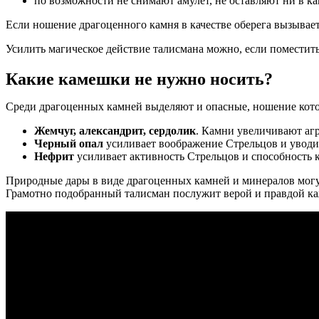
по возможности не снимают амулет, не оставляют ни в ка
Если ношение драгоценного камня в качестве оберега вызывает
Усилить магическое действие талисмана можно, если поместить
Какие камешки не нужно носить?
Среди драгоценных камней выделяют и опасные, ношение кото
Жемчуг, александрит, сердолик
. Камни увеличивают аг
Черный опал
усиливает воображение Стрельцов и уводи
Нефрит
усиливает активность Стрельцов и способность 
Природные дары в виде драгоценных камней и минералов могут
Грамотно подобранный талисман послужит верой и правдой кажд