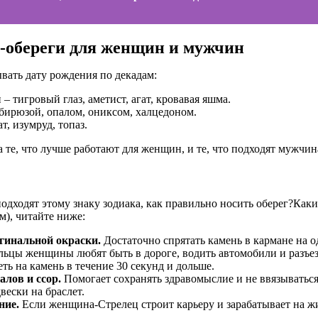
-обереги для женщин и мужчин
вать дату рождения по декадам:
 – тигровый глаз, аметист, агат, кровавая яшма.
 бирюзой, опалом, ониксом, халцедоном.
ат, изумруд, топаз.
 те, что лучше работают для женщин, и те, что подходят мужчин
Каки
), читайте ниже:
гинальной окраски.
Достаточно спрятать камень в кармане на о
ьцы женщины любят быть в дороге, водить автомобили и разъез
ть на камень в течение 30 секунд и дольше.
лов и ссор.
Помогает сохранять здравомыслие и не ввязыватьс
вески на браслет.
ние.
Если женщина-Стрелец строит карьеру и зарабатывает на жи