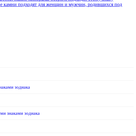
е камни подходят для женщин и мужчин, родившихся под
наками зодиака
ми знаками зодиака