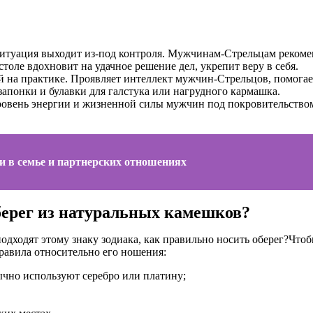
е ситуация выходит из-под контроля. Мужчинам-Стрельцам реком
толе вдохновит на удачное решение дел, укрепит веру в себя.
 на практике. Проявляет интеллект мужчин-Стрельцов, помогает
запонки и булавки для галстука или нагрудного кармашка.
вень энергии и жизненной силы мужчин под покровительством С
и в семье и партнерских отношениях
берег из натуральных камешков?
Чтоб
равила относительно его ношения:
ычно используют серебро или платину;