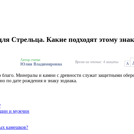
я Стрельца. Какие подходят этому знак
Автор статьи
Время на чтение: 4 минуты
А
Юлия Владимировна
во благо. Минералы и камни с древности служат защитными обе
но по дате рождения и знаку зодиака.
?
нщин и мужчин
ных камешков?