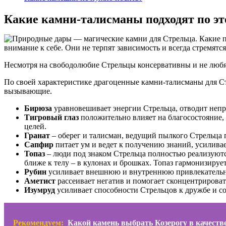
Какие камни-талисманы подходят по эт
внимание к себе. Они не терпят зависимость и всегда стремятс
Несмотря на свободолюбие Стрельцы консервативны и не любят
По своей характеристике драгоценные камни-талисманы для Стр
вызывающие.
Бирюза
уравновешивает энергии Стрельца, отводит непр
Тигровый глаз
положительно влияет на благосостояние,
целей.
Гранат
– оберег и талисман, ведущий пылкого Стрельца п
Сапфир
питает ум и ведет к получению знаний, усиливае
Топаз
– люди под знаком Стрельца полностью реализуютс
ближе к телу – в кулонах и брошках. Топаз гармонизируе
Рубин
усиливает внешнюю и внутреннюю привлекательнос
Аметист
рассеивает негатив и помогает сконцентрироват
Изумруд
усиливает способности Стрельцов к дружбе и 
Рекомендуем:
Какой камень выбрать Козерогу в качестве