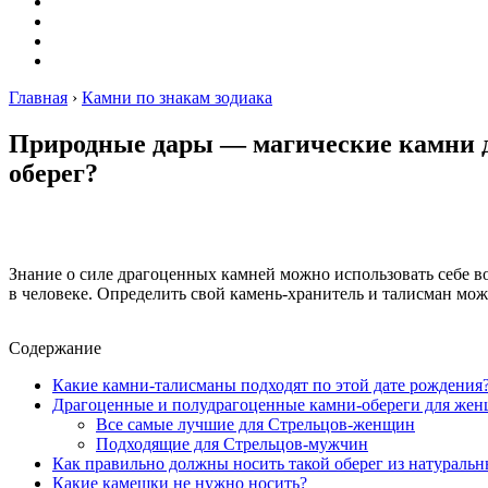
Планеты
Совместимость
Гороскопы
Лунные календари на декабрь 2021
Главная
›
Камни по знакам зодиака
Природные дары — магические камни дл
оберег?
Знание о силе драгоценных камней можно использовать себе 
в человеке. Определить свой камень-хранитель и талисман мож
Содержание
Какие камни-талисманы подходят по этой дате рождения
Драгоценные и полудрагоценные камни-обереги для же
Все самые лучшие для Стрельцов-женщин
Подходящие для Стрельцов-мужчин
Как правильно должны носить такой оберег из натураль
Какие камешки не нужно носить?