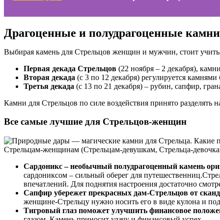
Драгоценные и полудрагоценные камни
Выбирая камень для Стрельцов женщин и мужчин, стоит учиты
Первая декада Стрельцов
(22 ноября – 2 декабря), камни
Вторая декада
(с 3 по 12 декабря) регулируется камнями
Третья декада
(с 13 по 21 декабря) – рубин, сапфир, гран
Камни для Стрельцов по силе воздействия принято разделять на
Все самые лучшие для Стрельцов-женщин
Стрельцам-женщинам (Стрельцам-девушкам, Стрельца-девочкам
Сардоникс – необычный полудрагоценный камень ори
сардониксом – сильный оберег для путешественниц.Стрел
впечатлений. Для поднятия настроения достаточно смотре
Сапфир убережет прекрасных дам-Стрельцов от сканда
женщине-Стрельцу нужно носить его в виде кулона и под
Тигровый глаз поможет улучшить финансовое положе
глазом. Камень приносит удачу и финансовый успех.