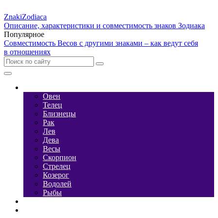
Znaki
Zodiaca
Описание, характеристики и совместимость знаков Зодиака
Популярное
Совместимость Весов с другими знаками – как ведут себя
в отношениях
Характеристика
Овен
Телец
Близнецы
Рак
Лев
Дева
Весы
Скорпион
Стрелец
Козерог
Водолей
Рыбы
Стихии
Камни