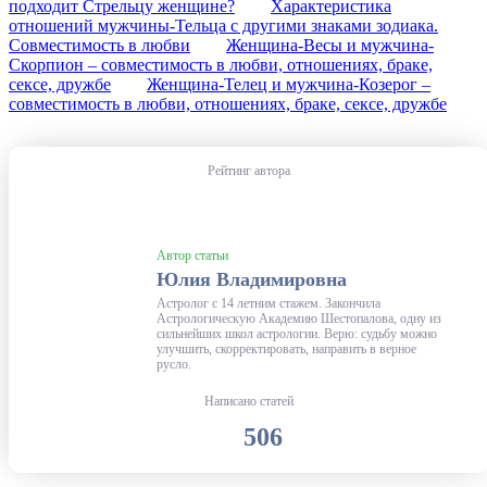
подходит Стрельцу женщине?
Характеристика
отношений мужчины-Тельца с другими знаками зодиака.
Совместимость в любви
Женщина-Весы и мужчина-
Скорпион – совместимость в любви, отношениях, браке,
сексе, дружбе
Женщина-Телец и мужчина-Козерог –
совместимость в любви, отношениях, браке, сексе, дружбе
Рейтинг автора
Автор статьи
Юлия Владимировна
Астролог с 14 летним стажем. Закончила
Астрологическую Академию Шестопалова, одну из
сильнейших школ астрологии. Верю: судьбу можно
улучшить, скорректировать, направить в верное
русло.
Написано статей
506