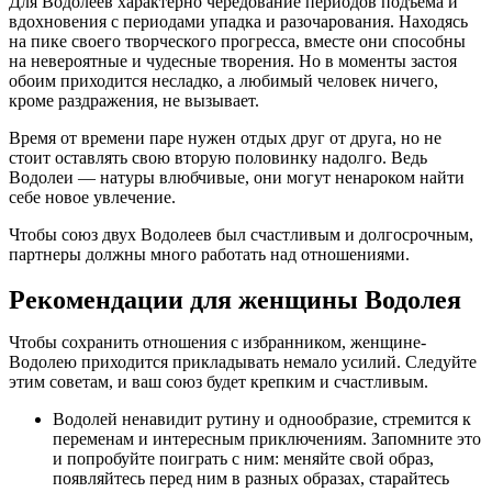
Для Водолеев характерно чередование периодов подъема и
вдохновения с периодами упадка и разочарования. Находясь
на пике своего творческого прогресса, вместе они способны
на невероятные и чудесные творения. Но в моменты застоя
обоим приходится несладко, а любимый человек ничего,
кроме раздражения, не вызывает.
Время от времени паре нужен отдых друг от друга, но не
стоит оставлять свою вторую половинку надолго. Ведь
Водолеи — натуры влюбчивые, они могут ненароком найти
себе новое увлечение.
Чтобы союз двух Водолеев был счастливым и долгосрочным,
партнеры должны много работать над отношениями.
Рекомендации для женщины Водолея
Чтобы сохранить отношения с избранником, женщине-
Водолею приходится прикладывать немало усилий. Следуйте
этим советам, и ваш союз будет крепким и счастливым.
Водолей ненавидит рутину и однообразие, стремится к
переменам и интересным приключениям. Запомните это
и попробуйте поиграть с ним: меняйте свой образ,
появляйтесь перед ним в разных образах, старайтесь